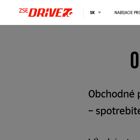
SK
NABÍJACIE P
O
Obchodné p
– spotrebit