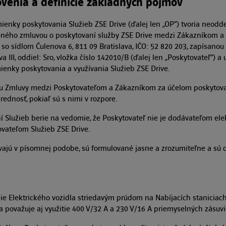
venia a definície základných pojmov
ienky poskytovania Služieb ZSE Drive (ďalej len „OP“) tvoria neodde
ného zmluvou o poskytovaní služby ZSE Drive medzi Zákazníkom a
 o., so sídlom Čulenova 6, 811 09 Bratislava, IČO: 52 820 203, zapísan
 III, oddiel: Sro, vložka číslo 142010/B (ďalej len „Poskytovateľ“) 
ienky poskytovania a využívania Služieb ZSE Drive.
ahu Zmluvy medzi Poskytovateľom a Zákazníkom za účelom poskytova
ednosť, pokiaľ sú s nimi v rozpore.
aní Služieb berie na vedomie, že Poskytovateľ nie je dodávateľom el
ovateľom Služieb ZSE Drive.
ávajú v písomnej podobe, sú formulované jasne a zrozumiteľne a sú
nie Elektrického vozidla striedavým prúdom na Nabíjacích staniciac
a považuje aj využitie 400 V/32 A a 230 V/16 A priemyselných zásuvi