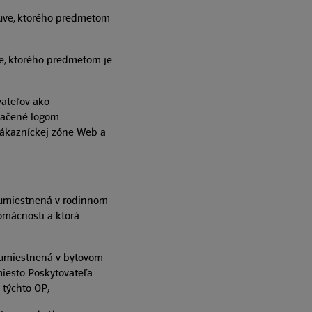
uve, ktorého predmetom
e, ktorého predmetom je
vateľov ako
značené logom
Zákazníckej zóne Web a
, umiestnená v rodinnom
omácnosti a ktorá
 umiestnená v bytovom
miesto Poskytovateľa
 týchto OP;