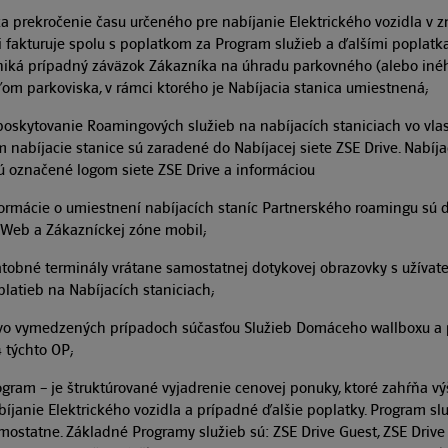
a prekročenie času určeného pre nabíjanie Elektrického vozidla v z
i fakturuje spolu s poplatkom za Program služieb a ďalšími poplat
niká prípadný záväzok Zákazníka na úhradu parkovného (alebo inéh
m parkoviska, v rámci ktorého je Nabíjacia stanica umiestnená;
poskytovanie Roamingových služieb na nabíjacích staniciach vo vlas
 nabíjacie stanice sú zaradené do Nabíjacej siete ZSE Drive. Nabíja
 označené logom siete ZSE Drive a informáciou
nformácie o umiestnení nabíjacích staníc Partnerského roamingu s
 Web a Zákazníckej zóne mobil;
latobné terminály vrátane samostatnej dotykovej obrazovky s užíva
atieb na Nabíjacích staniciach;
e vo vymedzených prípadoch súčasťou Služieb Domáceho wallboxu a 
4 týchto OP;
ogram – je štruktúrované vyjadrenie cenovej ponuky, ktoré zahŕňa 
bíjanie Elektrického vozidla a prípadné ďalšie poplatky. Program slu
mostatne. Základné Programy služieb sú: ZSE Drive Guest, ZSE Drive E