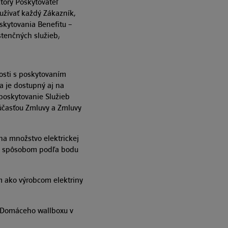
ktorý Poskytovateľ
užívať každý Zákazník,
skytovania Benefitu –
tenčných služieb;
losti s poskytovaním
 a je dostupný aj na
poskytovanie Služieb
súčasťou Zmluvy a Zmluvy
na množstvo elektrickej
oví spôsobom podľa bodu
m ako výrobcom elektriny
b Domáceho wallboxu v