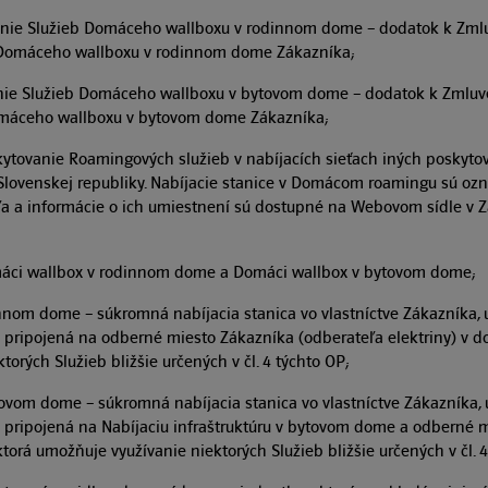
anie Služieb Domáceho wallboxu v rodinnom dome – dodatok k Zml
b Domáceho wallboxu v rodinnom dome Zákazníka;
nie Služieb Domáceho wallboxu v bytovom dome – dodatok k Zmluv
omáceho wallboxu v bytovom dome Zákazníka;
kytovanie Roamingových služieb v nabíjacích sieťach iných poskyto
Slovenskej republiky. Nabíjacie stanice v Domácom roamingu sú o
ľa a informácie o ich umiestnení sú dostupné na Webovom sídle v 
máci wallbox v rodinnom dome a Domáci wallbox v bytovom dome;
innom dome – súkromná nabíjacia stanica vo vlastníctve Zákazníka
 pripojená na odberné miesto Zákazníka (odberateľa elektriny) v d
orých Služieb bližšie určených v čl. 4 týchto OP;
ovom dome – súkromná nabíjacia stanica vo vlastníctve Zákazníka,
 pripojená na Nabíjaciu infraštruktúru v bytovom dome a odberné 
ktorá umožňuje využívanie niektorých Služieb bližšie určených v čl. 4