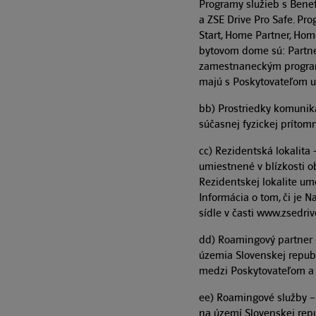
Programy služieb s Benefi
a ZSE Drive Pro Safe. P
Start, Home Partner, Ho
bytovom dome sú: Partner
zamestnaneckým programo
majú s Poskytovateľom u
bb) Prostriedky komuniká
súčasnej fyzickej prítom
cc) Rezidentská lokalita 
umiestnené v blízkosti o
Rezidentskej lokalite um
Informácia o tom, či je 
sídle v časti www.zsedriv
dd) Roamingový partner 
územia Slovenskej republ
medzi Poskytovateľom a
ee) Roamingové služby – 
na území Slovenskej rep