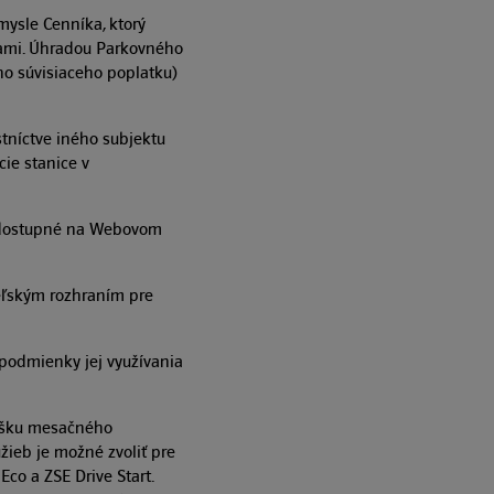
mysle Cenníka, ktorý
kami. Úhradou Parkovného
o súvisiaceho poplatku)
tníctve iného subjektu
cie stanice v
ú dostupné na Webovom
teľským rozhraním pre
podmienky jej využívania
výšku mesačného
žieb je možné zvoliť pre
co a ZSE Drive Start.