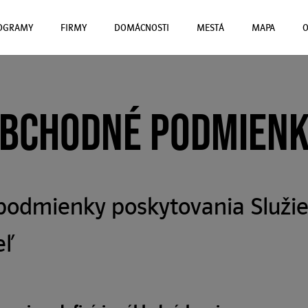
ROGRAMY
FIRMY
DOMÁCNOSTI
MESTÁ
MAPA
O
BCHODNÉ PODMIEN
odmienky poskytovania Služie
eľ