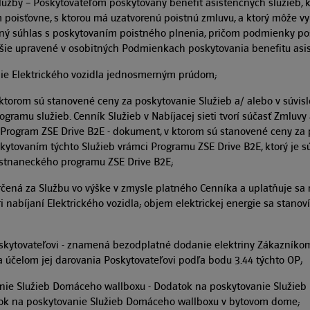
služby – Poskytovateľom poskytovaný benefit asistenčných služieb, 
m poisťovne, s ktorou má uzatvorenú poistnú zmluvu, a ktorý môže vy
eľný súhlas s poskytovaním poistného plnenia, pričom podmienky po
žšie upravené v osobitných Podmienkach poskytovania benefitu asis
anie Elektrického vozidla jednosmerným prúdom;
ktorom sú stanovené ceny za poskytovanie Služieb a/ alebo v súvis
ogramu služieb. Cenník Služieb v Nabíjacej sieti tvorí súčasť Zmluvy
 Program ZSE Drive B2E - dokument, v ktorom sú stanovené ceny za 
oskytovaním týchto Služieb vrámci Programu ZSE Drive B2E, ktorý je 
estnaneckého programu ZSE Drive B2E;
čená za Službu vo výške v zmysle platného Cenníka a uplatňuje sa 
i nabíjaní Elektrického vozidla; objem elektrickej energie sa stan
Poskytovateľovi - znamená bezodplatné dodanie elektriny Zákazníko
 účelom jej darovania Poskytovateľovi podľa bodu 3.44 týchto OP;
nie Služieb Domáceho wallboxu - Dodatok na poskytovanie Služie
k na poskytovanie Služieb Domáceho wallboxu v bytovom dome;