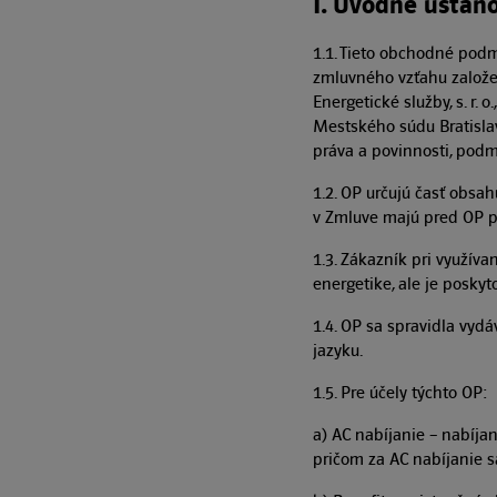
I. Úvodné ustano
1.1. Tieto obchodné podm
zmluvného vzťahu založe
Energetické služby, s. r.
Mestského súdu Bratislava
práva a povinnosti, podm
1.2. OP určujú časť obs
v Zmluve majú pred OP pr
1.3. Zákazník pri využív
energetike, ale je poskyt
1.4. OP sa spravidla vyd
jazyku.
1.5. Pre účely týchto OP:
a) AC nabíjanie – nabíja
pričom za AC nabíjanie s