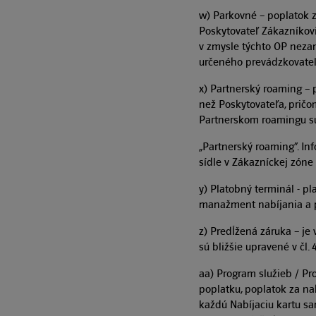
w) Parkovné – poplatok z
Poskytovateľ Zákazníkov
v zmysle týchto OP neza
určeného prevádzkovateľo
x) Partnerský roaming – 
než Poskytovateľa, pričom
Partnerskom roamingu sú
„Partnerský roaming“. I
sídle v Zákazníckej zóne
y) Platobný terminál - p
manažment nabíjania a pl
z) Predĺžená záruka – j
sú bližšie upravené v čl. 
aa) Program služieb / Pr
poplatku, poplatok za na
každú Nabíjaciu kartu sa