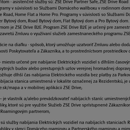
tom - asistenčné služby sú: ZSE Drive Partner Safe, ZSE Drive Road S
rogramy v súvislosti so Službami Domáceho wallboxu v rodinnom do
me Road, Home Flat a Home Pro. Programy v súvislosti so Službami 
 Bytový dom, Road Bytový dom, Flat Bytový dom a Pro Bytový dom. P
m je ZSE Drive B2E. Program ZSE Drive B2E je určený pre zamestna
zavretú Zmluvu o využívaní služieb zamestnaneckého programu ZSE
cie na diaľku - spôsob, ktorý umožňuje uzatvoriť Zmluvu alebo doda
nosti Poskytovateľa a Zákazníka, a to prostredníctvom prostriedkov 
– miesto určené pre nabíjanie Elektrických vozidiel s dlhším časový
bytných budov alebo prestupných uzlov verejnej hromadnej dopravy.
ožňuje dlhší čas nabíjania Elektrického vozidla bez platby za Parko
Nabíjacia stanica umiestnená v lokalite označenej za Rezidentskú, 
e.sk/mapa a v mobilnej aplikácii ZSE Drive;
– je vlastník a/alebo prevádzkovateľ nabíjacích staníc umiestnen
iky, ktoré sú pre využitie Služieb ZSE Drive sprístupnené Zákazník
 Roamingovým partnerom;
sú služby nabíjania Elektrických vozidiel na nabíjacích staniciach
ubliky v rámci Domáceho roamingu a Partnerského roamingu a mim