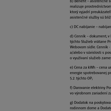
b) Benefit – asistenčné 
realizuje prostredníctvo
ktorý vyjadrí preukázat
asistenčné služby sú bli
c) DC nabíjanie – nabíj
d) Cenník – dokument, v 
týchto Služieb vrátane Pr
Webovom sídle. Cenník -
a/alebo v súvislosti s p
o využívaní služieb zam
e) Cena za kWh – cena ur
energie spotrebovanej pr
5.2. týchto OP;
f) Darovanie elektriny 
vo výrobnom zariadení za
g) Dodatok na poskytova
rodinnom dome a Dodato