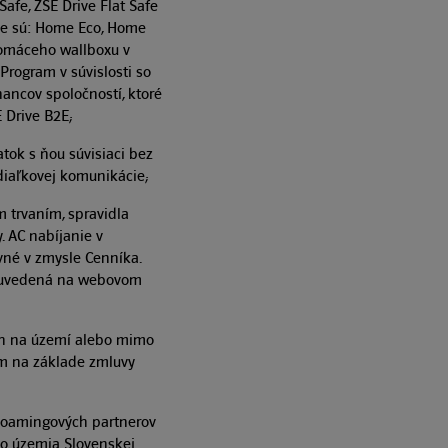
afe, ZSE Drive Flat Safe
me sú: Home Eco, Home
Domáceho wallboxu v
rogram v súvislosti so
ncov spoločností, ktoré
 Drive B2E;
tok s ňou súvisiaci bez
diaľkovej komunikácie;
m trvaním, spravidla
 AC nabíjanie v
vné v zmysle Cenníka.
je uvedená na webovom
ých na území alebo mimo
om na základe zmluvy
 Roamingových partnerov
o územia Slovenskej