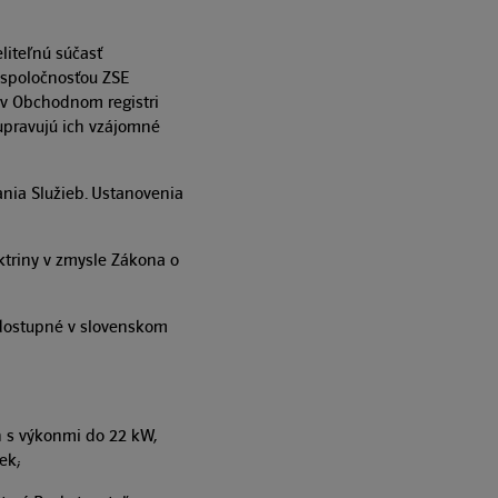
liteľnú súčasť
 spoločnosťou ZSE
ou v Obchodnom registri
a upravujú ich vzájomné
nia Služieb. Ustanovenia
ektriny v zmysle Zákona o
 dostupné v slovenskom
h s výkonmi do 22 kW,
ek;