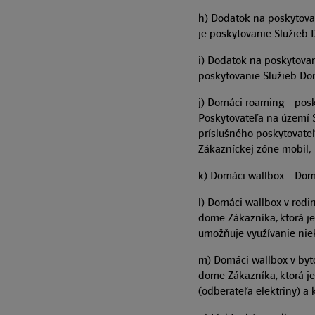
h) Dodatok na poskytov
je poskytovanie Služie
i) Dodatok na poskytova
poskytovanie Služieb D
j) Domáci roaming – pos
Poskytovateľa na území 
príslušného poskytovate
Zákazníckej zóne mobil;
k) Domáci wallbox – Do
l) Domáci wallbox v rod
dome Zákazníka, ktorá je
umožňuje využívanie niekt
m) Domáci wallbox v byt
dome Zákazníka, ktorá je
(odberateľa elektriny) a 