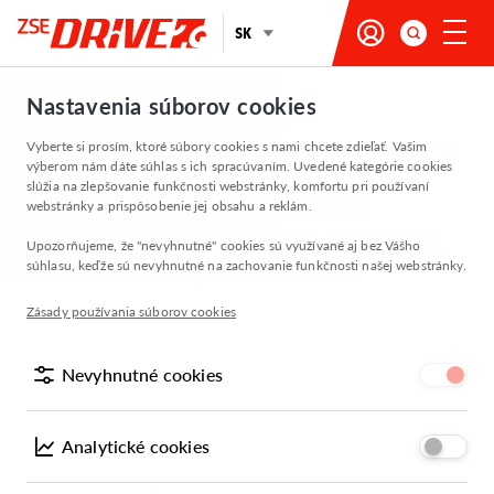
SK
Nastavenia súborov cookies
Domácnosti
NABÍJANIE ELEKTROMOBILOV V
Vyberte si prosím, ktoré súbory cookies s nami chcete zdieľať. Vašim
výberom nám dáte súhlas s ich spracúvaním. Uvedené kategórie cookies
POHODLÍ DOMOVA
slúžia na zlepšovanie funkčnosti webstránky, komfortu pri používaní
webstránky a prispôsobenie jej obsahu a reklám.
NABÍJAJTE SVOJ ELEKTROMOBIL TAM, KDE PARKUJETE.
Upozorňujeme, že "nevyhnutné" cookies sú využívané aj bez Vášho
súhlasu, keďže sú nevyhnutné na zachovanie funkčnosti našej webstránky.
RÝCHLO, LACNO A POHODLNE.
Zásady používania súborov cookies
Nevyhnutné cookies
Analytické cookies