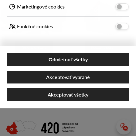
Marketingové cookies
Funkčné cookies
Bývam v dome
Bývam v byte
Odmietnuť všetky
Akceptovať vybrané
Akceptovať všetky
420
nabíjačiek na
západnom
Slovensku